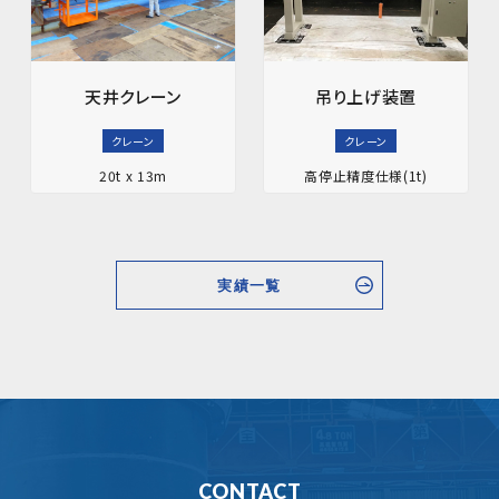
天井クレーン
吊り上げ装置
クレーン
クレーン
20t x 13m
高停止精度仕様(1t)
実績一覧
CONTACT